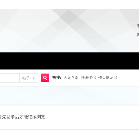
热搜:
天龙八部
神雕侠侣
倚天屠龙记
帖子
搜
索
请先登录后才能继续浏览